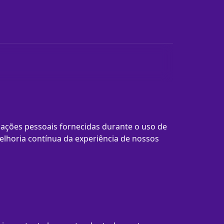
mações pessoais fornecidas durante o uso de
elhoria contínua da experiência de nossos