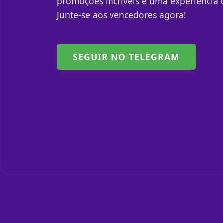
promoções incríveis e uma experiência d
Junte-se aos vencedores agora!
SEGUIR NO TELEGRAM