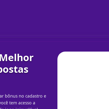
 Melhor
postas
ar bônus no cadastro e
você tem acesso a