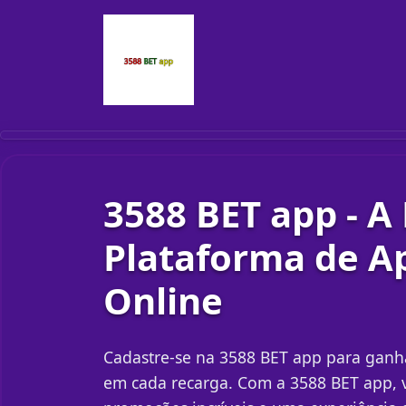
3588 BET app - A
Plataforma de A
Online
Cadastre-se na 3588 BET app para ganh
em cada recarga. Com a 3588 BET app, 