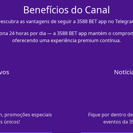
Benefícios do Canal
escubra as vantagens de seguir a 3588 BET app no Telegr
iona 24 horas por dia — a 3588 BET app mantém o compromi
oferecendo uma experiência premium contínua.
vos
Notíci
m, promoções especiais
Fique por dentro d
s únicos!
eventos da 3