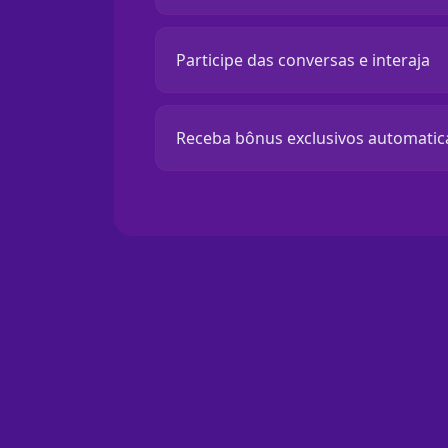
Participe das conversas e interaja
Receba bônus exclusivos automati