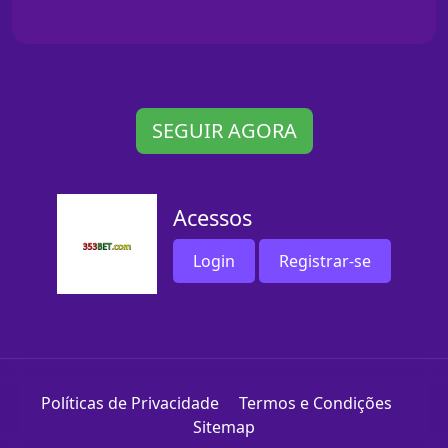
SEGUIR AGORA
Acessos
Login
Registrar-se
Políticas de Privacidade
Termos e Condições
Sitemap