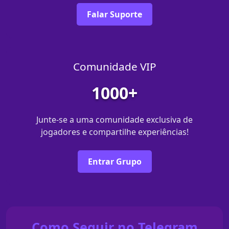
Falar Suporte
Comunidade VIP
1000+
Junte-se a uma comunidade exclusiva de
jogadores e compartilhe experiências!
Entrar Grupo
Como Seguir no Telegram