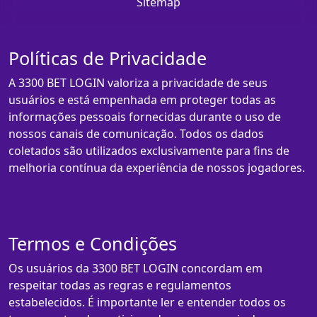
Sitemap
Políticas de Privacidade
A 3300 BET LOGIN valoriza a privacidade de seus
usuários e está empenhada em proteger todas as
informações pessoais fornecidas durante o uso de
nossos canais de comunicação. Todos os dados
coletados são utilizados exclusivamente para fins de
melhoria contínua da experiência de nossos jogadores.
Termos e Condições
Os usuários da 3300 BET LOGIN concordam em
respeitar todas as regras e regulamentos
estabelecidos. É importante ler e entender todos os