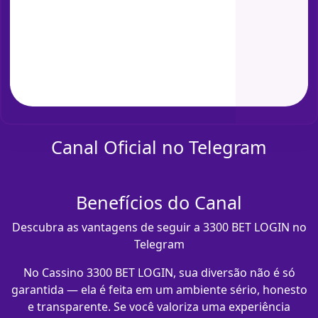
Canal Oficial no Telegram
Benefícios do Canal
Descubra as vantagens de seguir a 3300 BET LOGIN no
Telegram
No Cassino 3300 BET LOGIN, sua diversão não é só
garantida — ela é feita em um ambiente sério, honesto
e transparente. Se você valoriza uma experiência