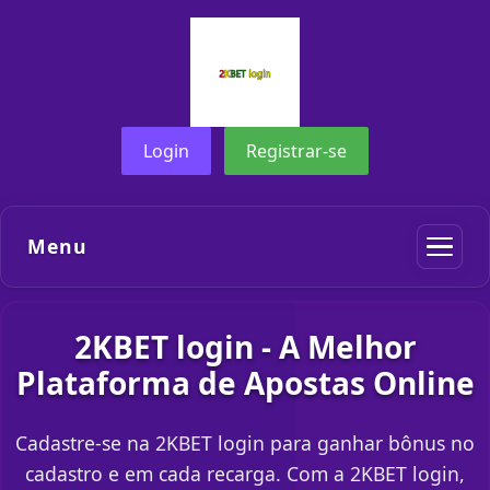
Login
Registrar-se
Menu
2KBET login - A Melhor
Plataforma de Apostas Online
Cadastre-se na 2KBET login para ganhar bônus no
cadastro e em cada recarga. Com a 2KBET login,