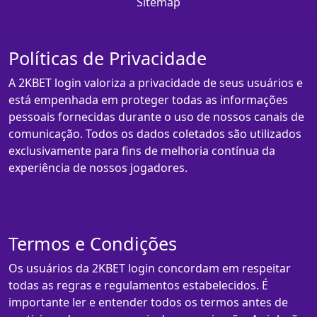
Sitemap
Políticas de Privacidade
A 2KBET login valoriza a privacidade de seus usuários e
está empenhada em proteger todas as informações
pessoais fornecidas durante o uso de nossos canais de
comunicação. Todos os dados coletados são utilizados
exclusivamente para fins de melhoria contínua da
experiência de nossos jogadores.
Termos e Condições
Os usuários da 2KBET login concordam em respeitar
todas as regras e regulamentos estabelecidos. É
importante ler e entender todos os termos antes de