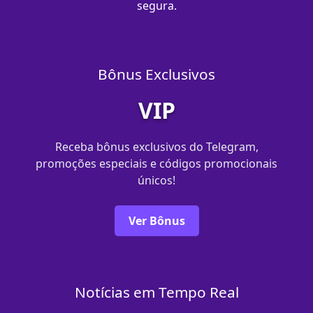
segura.
Bônus Exclusivos
VIP
Receba bônus exclusivos do Telegram,
promoções especiais e códigos promocionais
únicos!
Ver Bônus
Notícias em Tempo Real