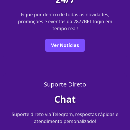
Fique por dentro de todas as novidades,
promoções e eventos da 2877BET login em
tempo real!
Ver Notícias
Suporte Direto
Chat
Suporte direto via Telegram, respostas rápidas e
atendimento personalizado!