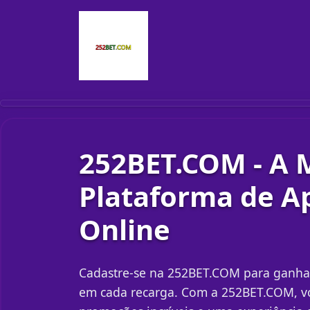
252BET.COM - A 
Plataforma de A
Online
Cadastre-se na 252BET.COM para ganha
em cada recarga. Com a 252BET.COM, v