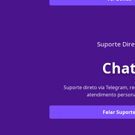
Suporte Dire
Cha
Suporte direto via Telegram, r
atendimento persona
Falar Suport