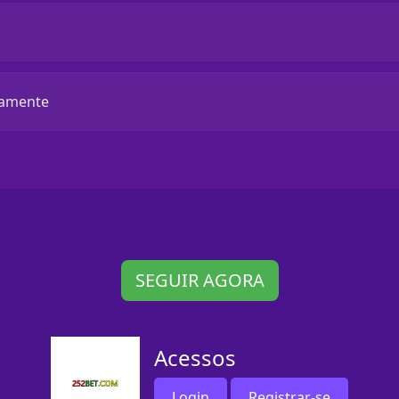
camente
SEGUIR AGORA
Acessos
Login
Registrar-se