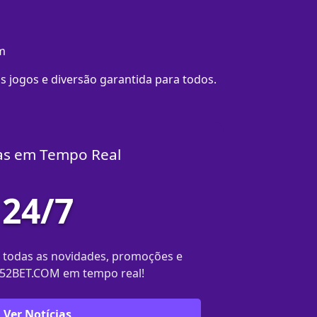
m
 jogos e diversão garantida para todos.
as em Tempo Real
24/7
e todas as novidades, promoções e
252BET.COM em tempo real!
Ver Notícias