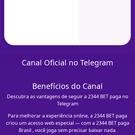
Canal Oficial no Telegram
Benefícios do Canal
Descubra as vantagens de seguir a 2344 BET paga no
Telegram
Para melhorar a experiência online, a 2344 BET paga
criou um acesso web especial — com a 2344 BET paga
Brasil , você joga sem precisar baixar nada.