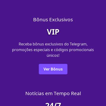
Bônus Exclusivos
VIP
Receba bônus exclusivos do Telegram,
promoções especiais e códigos promocionais
únicos!
Ver Bônus
Notícias em Tempo Real
24/7