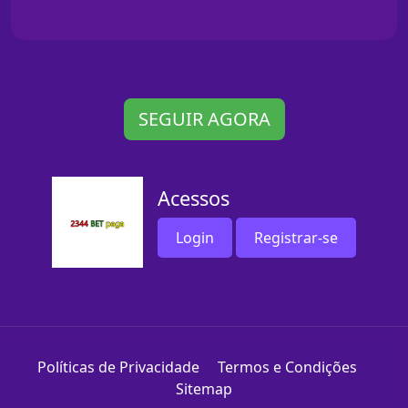
SEGUIR AGORA
Acessos
Login
Registrar-se
Políticas de Privacidade
Termos e Condições
Sitemap