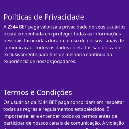
Políticas de Privacidade
A 2344 BET paga valoriza a privacidade de seus usuários
e está empenhada em proteger todas as informações
pessoais fornecidas durante o uso de nossos canais de
comunicação. Todos os dados coletados são utilizados
exclusivamente para fins de melhoria contínua da
experiência de nossos jogadores.
Termos e Condições
Os usuários da 2344 BET paga concordam em respeitar
todas as regras e regulamentos estabelecidos. É
importante ler e entender todos os termos antes de
participar de nossos canais de comunicação. A violação