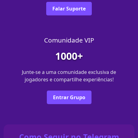
Falar Suporte
Comunidade VIP
1000+
Junte-se a uma comunidade exclusiva de
jogadores e compartilhe experiências!
Entrar Grupo
Como Seguir no Telegram