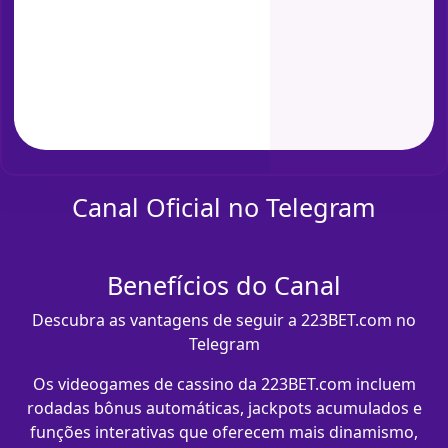
Canal Oficial no Telegram
Benefícios do Canal
Descubra as vantagens de seguir a 223BET.com no
Telegram
Os videogames de cassino da 223BET.com incluem
rodadas bônus automáticas, jackpots acumulados e
funções interativas que oferecem mais dinamismo,