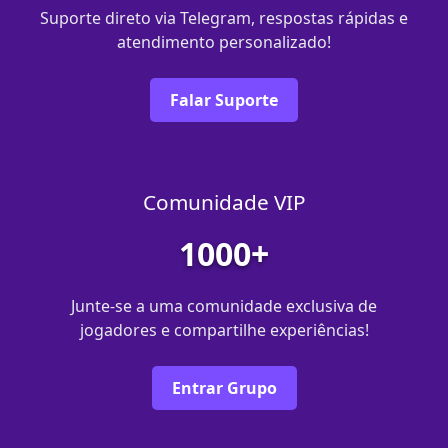
Suporte direto via Telegram, respostas rápidas e
atendimento personalizado!
Falar Suporte
Comunidade VIP
1000+
Junte-se a uma comunidade exclusiva de
jogadores e compartilhe experiências!
Entrar Grupo