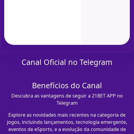
Canal Oficial no Telegram
Benefícios do Canal
Descubra as vantagens de seguir a 21BET APP no
Telegram
Explore as novidades mais recentes na categoria de
jogos, incluindo lançamentos, tecnologia emergente,
eventos de eSports, e a evolução da comunidade de