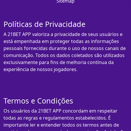
Sitemap
Políticas de Privacidade
A 21BET APP valoriza a privacidade de seus usuários e
está empenhada em proteger todas as informações
pessoais fornecidas durante o uso de nossos canais de
comunicação. Todos os dados coletados são utilizados
exclusivamente para fins de melhoria contínua da
experiência de nossos jogadores.
Termos e Condições
Os usuários da 21BET APP concordam em respeitar
todas as regras e regulamentos estabelecidos. É
importante ler e entender todos os termos antes de