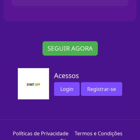
SEGUIR AGORA
Acessos
Login
Registrar-se
Políticas de Privacidade
Termos e Condições