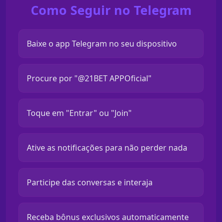
Como Seguir no Telegram
Baixe o app Telegram no seu dispositivo
Procure por "@21BET APPOficial"
Toque em "Entrar" ou "Join"
Ative as notificações para não perder nada
Participe das conversas e interaja
Receba bônus exclusivos automaticamente