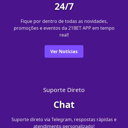
24/7
Fique por dentro de todas as novidades,
promoções e eventos da 21BET APP em tempo
real!
Ver Notícias
Suporte Direto
Chat
Suporte direto via Telegram, respostas rápidas e
atendimento personalizado!