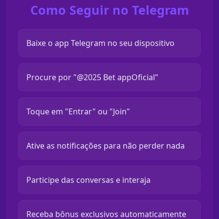
Como Seguir no Telegram
Baixe o app Telegram no seu dispositivo
Procure por "@2025 Bet appOficial"
Toque em "Entrar" ou "Join"
Ative as notificações para não perder nada
Participe das conversas e interaja
Receba bônus exclusivos automaticamente