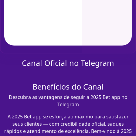
Canal Oficial no Telegram
Benefícios do Canal
Descubra as vantagens de seguir a 2025 Bet app no
Telegram
A 2025 Bet app se esforça ao máximo para satisfazer
seus clientes — com credibilidade oficial, saques
rápidos e atendimento de excelência. Bem-vindo à 2025