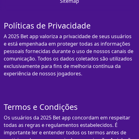
Sitemap
Políticas de Privacidade
A 2025 Bet app valoriza a privacidade de seus usuários
e está empenhada em proteger todas as informações
pessoais fornecidas durante o uso de nossos canais de
comunicação. Todos os dados coletados são utilizados
exclusivamente para fins de melhoria contínua da
experiência de nossos jogadores.
Termos e Condições
Os usuários da 2025 Bet app concordam em respeitar
todas as regras e regulamentos estabelecidos. É
importante ler e entender todos os termos antes de