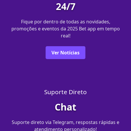
24/7
Fique por dentro de todas as novidades,
promoções e eventos da 2025 Bet app em tempo
real!
Ver Notícias
Suporte Direto
Chat
Suporte direto via Telegram, respostas rápidas e
atendimento personalizado!