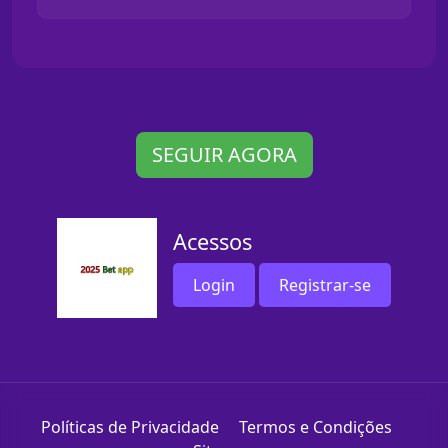
SEGUIR AGORA
Acessos
Login
Registrar-se
Políticas de Privacidade
Termos e Condições