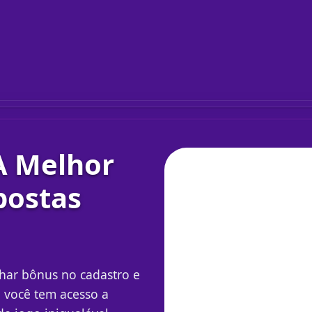
 A Melhor
postas
har bônus no cadastro e
 você tem acesso a