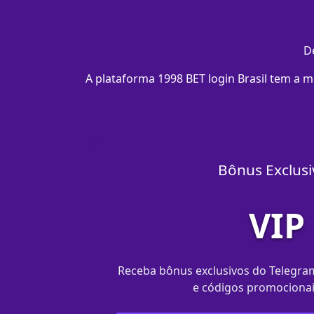
D
A plataforma 1998 BET login Brasil tem a 
Bônus Exclusi
VIP
Receba bônus exclusivos do Telegra
e códigos promocionai