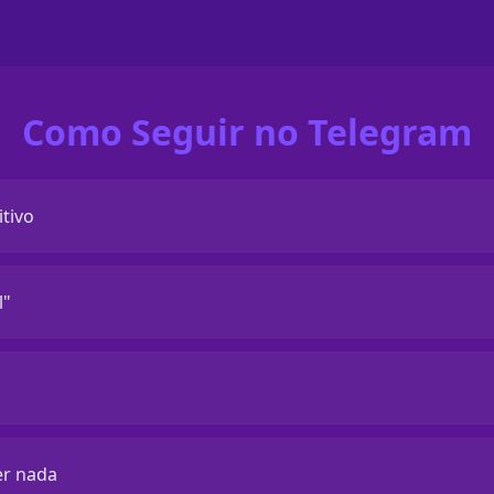
Como Seguir no Telegram
tivo
l"
er nada