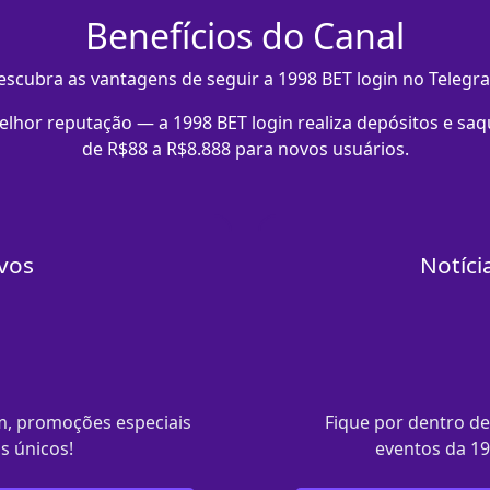
Benefícios do Canal
escubra as vantagens de seguir a 1998 BET login no Telegr
melhor reputação — a 1998 BET login realiza depósitos e sa
de R$88 a R$8.888 para novos usuários.
vos
Notíci
m, promoções especiais
Fique por dentro d
s únicos!
eventos da 19