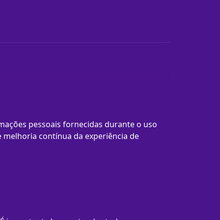
rmações pessoais fornecidas durante o uso
e melhoria contínua da experiência de