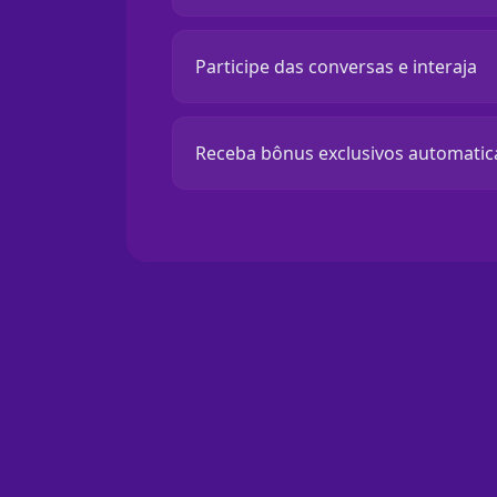
Participe das conversas e interaja
Receba bônus exclusivos automati