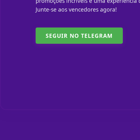
promoções incríveis e uma experiência d
Junte-se aos vencedores agora!
SEGUIR NO TELEGRAM