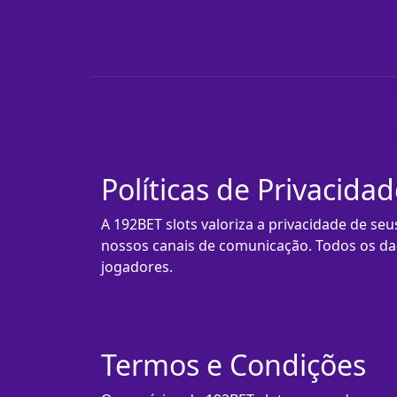
Políticas de Privacida
A 192BET slots valoriza a privacidade de s
nossos canais de comunicação. Todos os dad
jogadores.
Termos e Condições