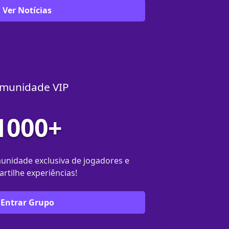
Ver Notícias
munidade VIP
1000+
unidade exclusiva de jogadores e
rtilhe experiências!
Entrar Grupo