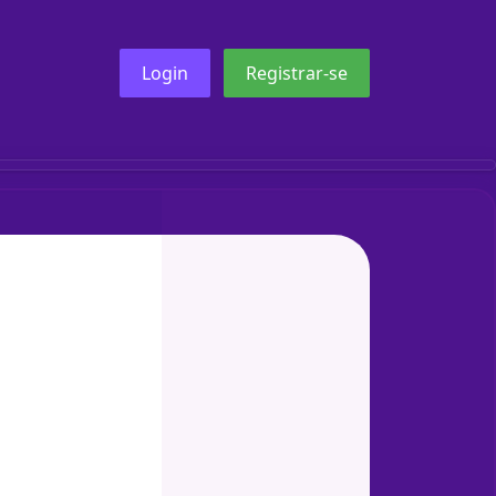
Login
Registrar-se