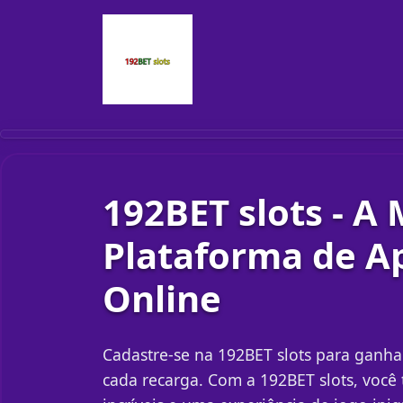
192BET slots - A
Plataforma de A
Online
Cadastre-se na 192BET slots para ganh
cada recarga. Com a 192BET slots, voc