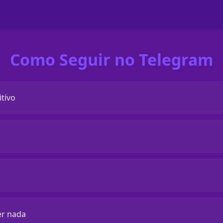
Como Seguir no Telegram
tivo
er nada