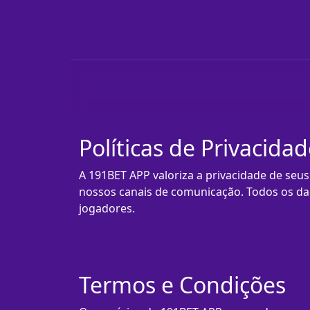
Políticas de Privacida
A 191BET APP valoriza a privacidade de seu
nossos canais de comunicação. Todos os dad
jogadores.
Termos e Condições