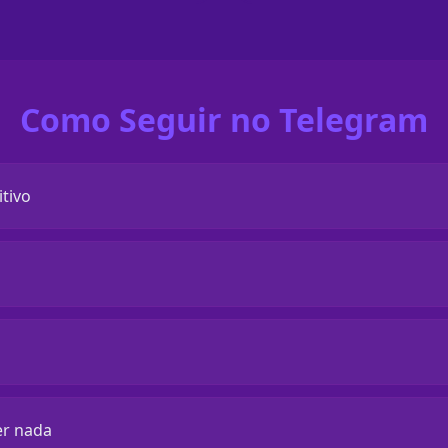
Como Seguir no Telegram
tivo
er nada