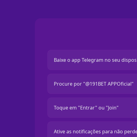
Baixe o app Telegram no seu disposi
Procure por "@191BET APPOficial"
Toque em "Entrar" ou "Join"
Ative as notificações para não perd