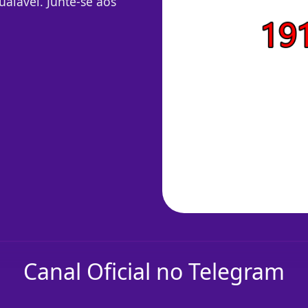
ualável. Junte-se aos
Canal Oficial no Telegram