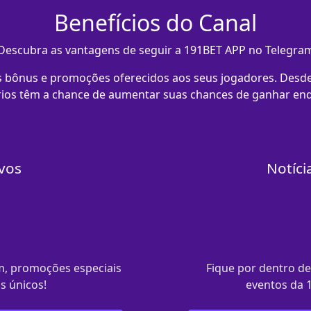
Benefícios do Canal
Descubra as vantagens de seguir a 191BET APP no Telegra
s bônus e promoções oferecidos aos seus jogadores. Desd
rios têm a chance de aumentar suas chances de ganhar en
vos
Notíci
m, promoções especiais
Fique por dentro d
s únicos!
eventos da 