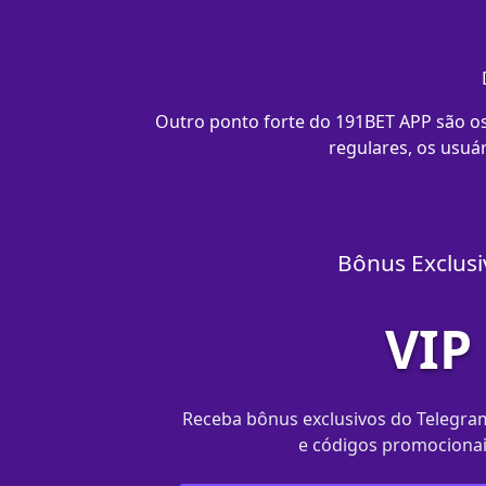
Outro ponto forte do 191BET APP são o
regulares, os usuá
Bônus Exclusi
VIP
Receba bônus exclusivos do Telegra
e códigos promocionai