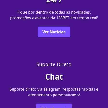
Fique por dentro de todas as novidades,
promoções e eventos da 133BET em tempo real!
Ver Notícias
Suporte Direto
Chat
Suporte direto via Telegram, respostas rápidas e
atendimento personalizado!