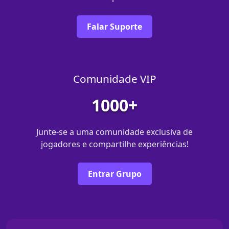
Falar Suporte
Comunidade VIP
1000+
Junte-se a uma comunidade exclusiva de
jogadores e compartilhe experiências!
Entrar Grupo