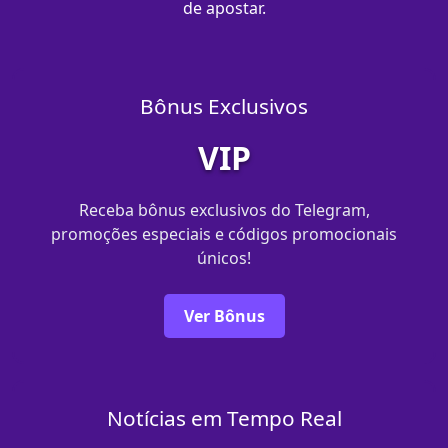
de apostar.
Bônus Exclusivos
VIP
Receba bônus exclusivos do Telegram,
promoções especiais e códigos promocionais
únicos!
Ver Bônus
Notícias em Tempo Real