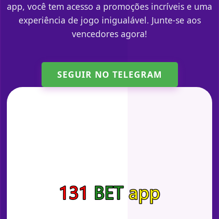
app, você tem acesso a promoções incríveis e uma
experiência de jogo inigualável. Junte-se aos
vencedores agora!
SEGUIR NO TELEGRAM