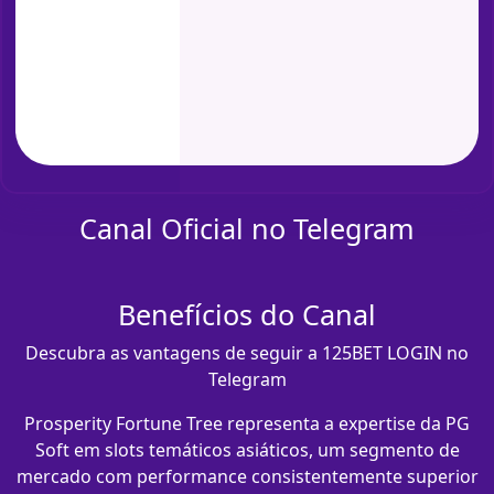
Canal Oficial no Telegram
Benefícios do Canal
Descubra as vantagens de seguir a 125BET LOGIN no
Telegram
Prosperity Fortune Tree representa a expertise da PG
Soft em slots temáticos asiáticos, um segmento de
mercado com performance consistentemente superior