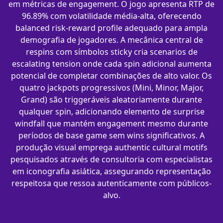
em métricas de engagement. O jogo apresenta RTP de
96.89% com volatilidade média-alta, oferecendo
balanced risk-reward profile adequado para ampla
demografia de jogadores. A mecânica central de
respins com símbolos sticky cria scenarios de
escalating tension onde cada spin adicional aumenta
potencial de completar combinações de alto valor. Os
quatro jackpots progressivos (Mini, Minor, Major,
Grand) são triggeráveis aleatoriamente durante
qualquer spin, adicionando elemento de surprise
windfall que mantém engagement mesmo durante
períodos de base game sem wins significativos. A
produção visual emprega authentic cultural motifs
pesquisados através de consultoria com especialistas
em iconografia asiática, assegurando representação
respeitosa que ressoa autenticamente com públicos-
alvo.