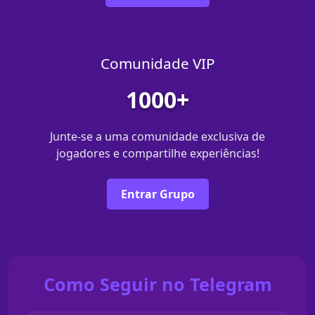
Comunidade VIP
1000+
Junte-se a uma comunidade exclusiva de
jogadores e compartilhe experiências!
Entrar Grupo
Como Seguir no Telegram