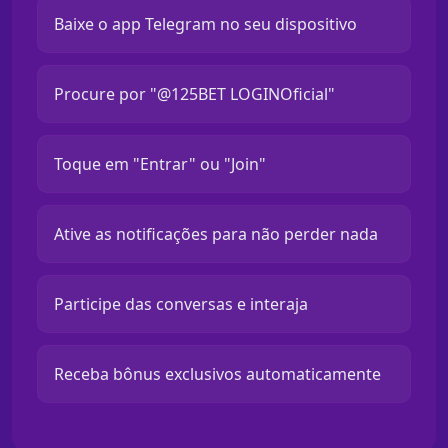
Baixe o app Telegram no seu dispositivo
Procure por "@125BET LOGINOficial"
Toque em "Entrar" ou "Join"
Ative as notificações para não perder nada
Participe das conversas e interaja
Receba bônus exclusivos automaticamente