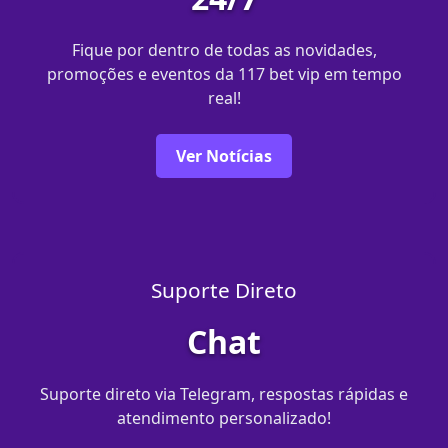
Fique por dentro de todas as novidades,
promoções e eventos da 117 bet vip em tempo
real!
Ver Notícias
Suporte Direto
Chat
Suporte direto via Telegram, respostas rápidas e
atendimento personalizado!