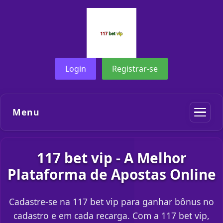
Login
Registrar-se
Menu
117 bet vip - A Melhor
Plataforma de Apostas Online
Cadastre-se na 117 bet vip para ganhar bônus no
cadastro e em cada recarga. Com a 117 bet vip,