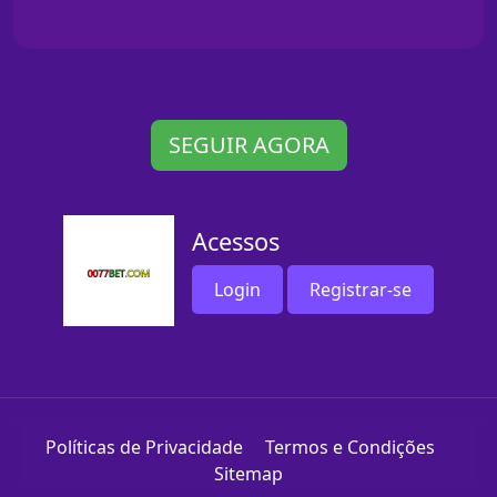
SEGUIR AGORA
Acessos
Login
Registrar-se
Políticas de Privacidade
Termos e Condições
Sitemap