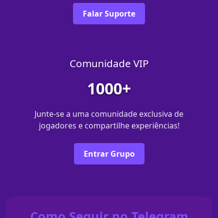
Falar Suporte
Comunidade VIP
1000+
Junte-se a uma comunidade exclusiva de
jogadores e compartilhe experiências!
Entrar Grupo
Como Seguir no Telegram