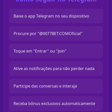
Baixe o app Telegram no seu dispositivo
Procure por "@0077BET.COMOficial"
Toque em "Entrar" ou "Join"
Ative as notificações para não perder nada
Participe das conversas e interaja
Receba bônus exclusivos automaticamente