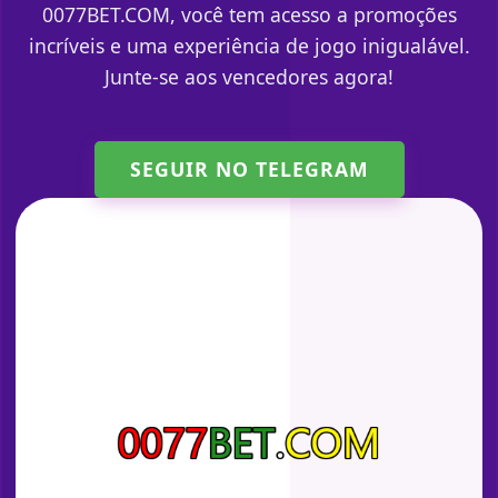
0077BET.COM, você tem acesso a promoções
incríveis e uma experiência de jogo inigualável.
Junte-se aos vencedores agora!
SEGUIR NO TELEGRAM