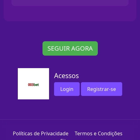
SEGUIR AGORA
Acessos
Login
Registrar-se
Políticas de Privacidade
Termos e Condições